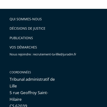
la
l'article
partage
police
pour
de
arriver
QUI SOMMES-NOUS
l'article
après
pour
DÉCISIONS DE JUSTICE
arriver
PUBLICATIONS
avant
VOS DÉMARCHES
Nous rejoindre : recrutement-ta-lille@juradm.fr
COORDONNÉES
Tribunal administratif de
Lille
5 rue Geoffroy Saint-
Hilaire
CS 62039