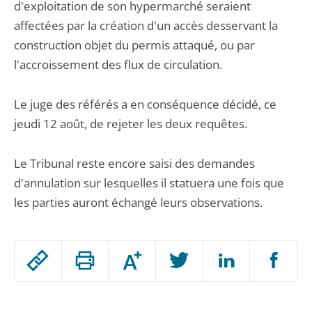
d'exploitation de son hypermarché seraient
affectées par la création d'un accès desservant la
construction objet du permis attaqué, ou par
l'accroissement des flux de circulation.
Le juge des référés a en conséquence décidé, ce
jeudi 12 août, de rejeter les deux requêtes.
Le Tribunal reste encore saisi des demandes
d'annulation sur lesquelles il statuera une fois que
les parties auront échangé leurs observations.
Passer
Augmenter
le
ou
réduire
partage
Passer
la
taille
de
le
de