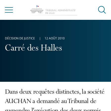
Ouvrir
Menu
la
modal
de
reche
DÉCISION DE JUSTICE
12 AOÛT 2010
Carré des Halles
Dans deux requêtes distinctes, la société
AUCHAN a demandé au Tribunal de