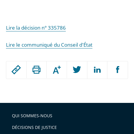
Lire la décision n° 335786
Lire le communiqué du Conseil d'État
Passer
Augmenter
le
ou
réduire
partage
Passer
la
taille
de
le
de
la
l'article
partage
police
pour
de
arriver
QUI SOMMES-NOUS
l'article
après
pour
DÉCISIONS DE JUSTICE
arriver