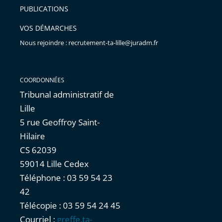
PUBLICATIONS
avant
VOS DÉMARCHES
Nous rejoindre : recrutement-ta-lille@juradm.fr
COORDONNÉES
Tribunal administratif de
Lille
5 rue Geoffroy Saint-
Hilaire
CS 62039
59014 Lille Cedex
Téléphone : 03 59 54 23
42
Télécopie : 03 59 54 24 45
Courriel :
greffe.ta-