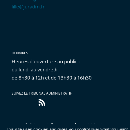
lille@juradm.fr
HORAIRES
Heures d'ouverture au public :
du lundi au vendredi
de 8h30 à 12h et de 13h30 à 16h30
SUIVEZ LE TRIBUNAL ADMINISTRATIF
Flux
RSS
Accessibilité : partiellement conforme
|
Mentions
This site uses cookies and gives you control over what you want