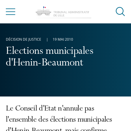
Ouvrir
Menu
la
modal
de
DÉCISION DE JUSTICE
19 MAI 2010
reche
Elections municipales
d'Henin-Beaumont
Le Conseil d'Etat n'annule pas
l'ensemble des élections municipales