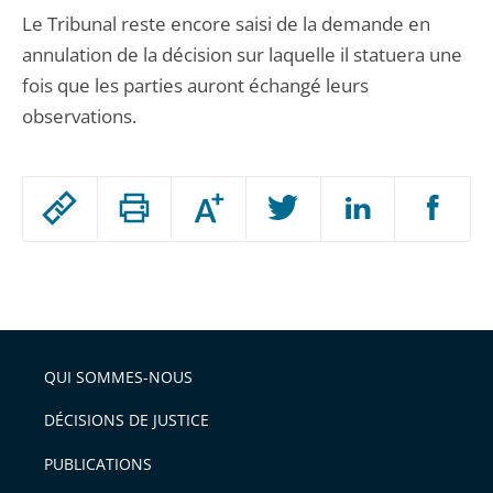
Le Tribunal reste encore saisi de la demande en
annulation de la décision sur laquelle il statuera une
fois que les parties auront échangé leurs
observations.
Passer
Augmenter
le
ou
réduire
partage
Passer
la
taille
de
le
de
la
l'article
partage
police
pour
de
arriver
QUI SOMMES-NOUS
l'article
après
pour
DÉCISIONS DE JUSTICE
arriver
PUBLICATIONS
avant