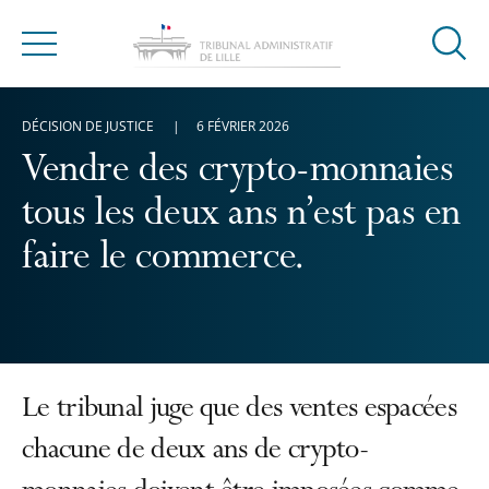
Ouvrir
Menu
la
modal
DÉCISION DE JUSTICE
6 FÉVRIER 2026
de
reche
Vendre des crypto-monnaies
tous les deux ans n’est pas en
faire le commerce.
Le tribunal juge que des ventes espacées
chacune de deux ans de crypto-