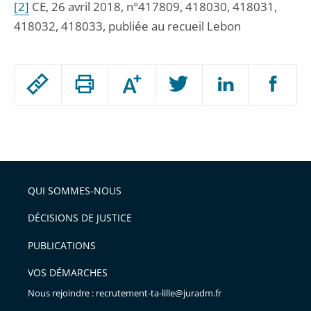
[2]
CE, 26 avril 2018, n°417809, 418030, 418031,
418032, 418033, publiée au recueil Lebon
Passer
Augmenter
le
ou
réduire
partage
Passer
la
taille
de
le
de
la
l'article
partage
police
pour
de
arriver
QUI SOMMES-NOUS
l'article
après
pour
DÉCISIONS DE JUSTICE
arriver
PUBLICATIONS
avant
VOS DÉMARCHES
Nous rejoindre : recrutement-ta-lille@juradm.fr