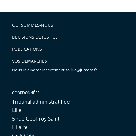
le
la
l'article
partage
police
pour
de
arriver
QUI SOMMES-NOUS
l'article
après
pour
DÉCISIONS DE JUSTICE
arriver
PUBLICATIONS
avant
VOS DÉMARCHES
Nous rejoindre : recrutement-ta-lille@juradm.fr
COORDONNÉES
Tribunal administratif de
Lille
5 rue Geoffroy Saint-
Hilaire
CS 62039