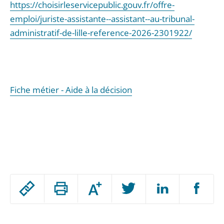
https://choisirleservicepublic.gouv.fr/offre-
emploi/juriste-assistante--assistant--au-tribunal-
administratif-de-lille-reference-2026-2301922/
Fiche métier - Aide à la décision
Passer
Augmenter
le
ou
réduire
partage
Passer
la
taille
de
de