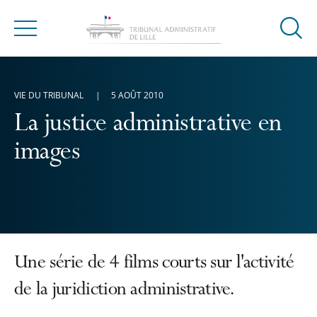
Ouvrir
Menu
la
modal
de
VIE DU TRIBUNAL
5 AOÛT 2010
reche
La justice administrative en
images
Une série de 4 films courts sur l'activité
de la juridiction administrative.