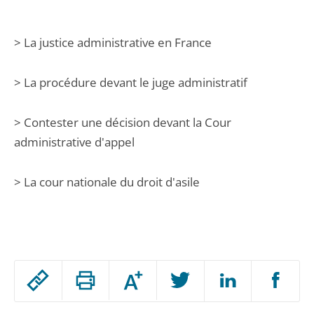
> La justice administrative en France
> La procédure devant le juge administratif
> Contester une décision devant la Cour
administrative d'appel
> La cour nationale du droit d'asile
Passer
Augmenter
le
ou
réduire
partage
Passer
la