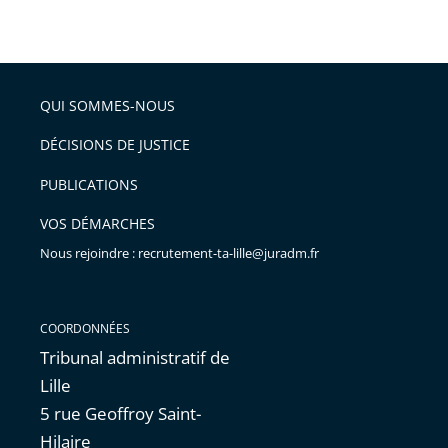
taille
de
le
de
la
l'article
partage
police
pour
de
arriver
QUI SOMMES-NOUS
l'article
après
pour
DÉCISIONS DE JUSTICE
arriver
PUBLICATIONS
avant
VOS DÉMARCHES
Nous rejoindre : recrutement-ta-lille@juradm.fr
COORDONNÉES
Tribunal administratif de
Lille
5 rue Geoffroy Saint-
Hilaire