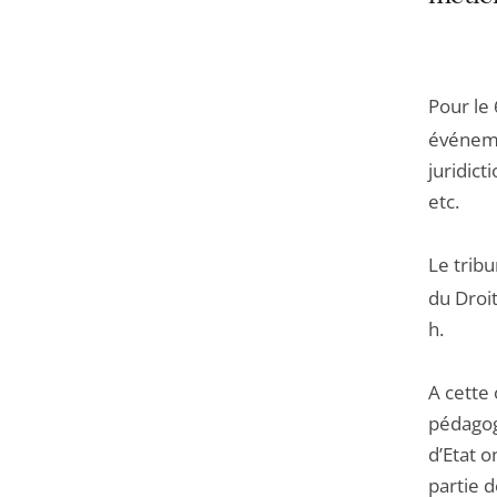
Pour le
événemen
juridict
etc.
Le tribu
du Droit
h.
A cette 
pédagog
d’Etat o
partie 