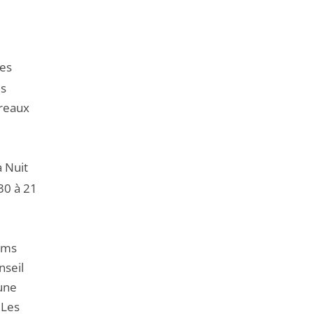
de
l'article
pour
arriver
des
avant
es
rreaux
a Nuit
30 à 21
ilms
nseil
 une
 Les