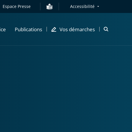
Espace Presse
Accessibilité
ice
Publications
Vos démarches
Ouvrir
la
modale
de
recherche