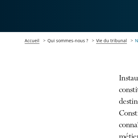
Accueil
Qui sommes-nous ?
Vie du tribunal
N
Passer
Passer
Instau
la
la
consti
navigation
navigation
destin
de
de
l'article
l'article
Consti
pour
pour
connaî
arriver
arriver
métier
après
avant