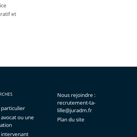
ice
atif et
RCHES
Nous rejoindre :
recrutement-ta-
 particulier
lille@juradm.fr
n avocat ou une
Plan du site
ation
n intervenant