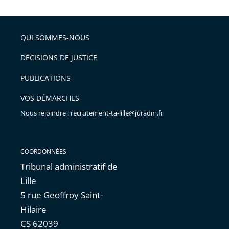
la
l'article
partage
police
pour
de
arriver
QUI SOMMES-NOUS
l'article
après
pour
DÉCISIONS DE JUSTICE
arriver
PUBLICATIONS
avant
VOS DÉMARCHES
Nous rejoindre : recrutement-ta-lille@juradm.fr
COORDONNÉES
Tribunal administratif de
Lille
5 rue Geoffroy Saint-
Hilaire
CS 62039