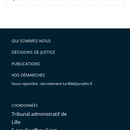
ou
réduire
partage
Passer
la
taille
de
le
de
la
l'article
partage
police
pour
de
arriver
QUI SOMMES-NOUS
l'article
après
pour
DÉCISIONS DE JUSTICE
arriver
PUBLICATIONS
avant
VOS DÉMARCHES
Nous rejoindre : recrutement-ta-lille@juradm.fr
COORDONNÉES
Tribunal administratif de
Lille