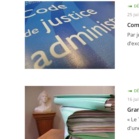
DÉ
25 jui
Com
Par j
d’ex
DÉ
16 ju
Gran
« Le 
d'un