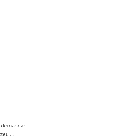
tes demandant
teu ...