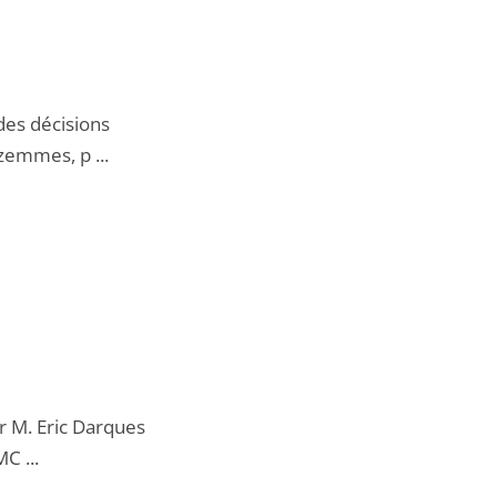
 des décisions
emmes, p ...
par M. Eric Darques
C ...