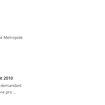
lle Metropole
ût 2010
es demandant
e pro ...