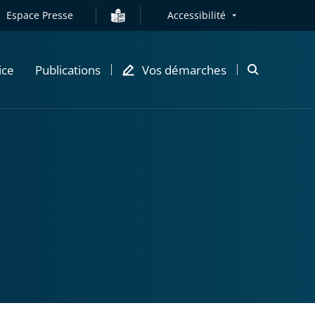
Espace Presse
Accessibilité
ice
Publications
Vos démarches
Ouvrir
la
modale
de
recherche