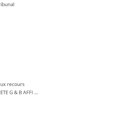
ribunal
eux recours
TE G & B AFFI ...