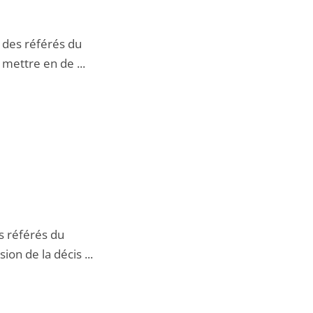
des référés du
 mettre en de ...
 référés du
on de la décis ...