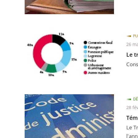
PU
26 ma
Le t
Cons
DÉ
28 fé
Tém
Le T
l'ann