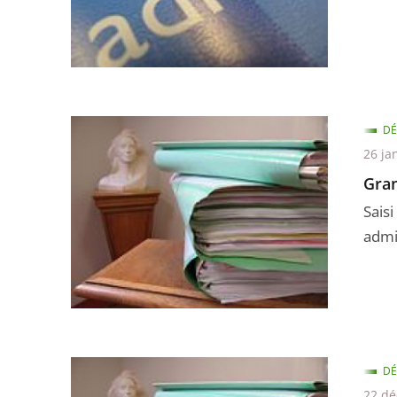
DÉ
26 ja
Gran
Sais
admin
DÉ
22 d