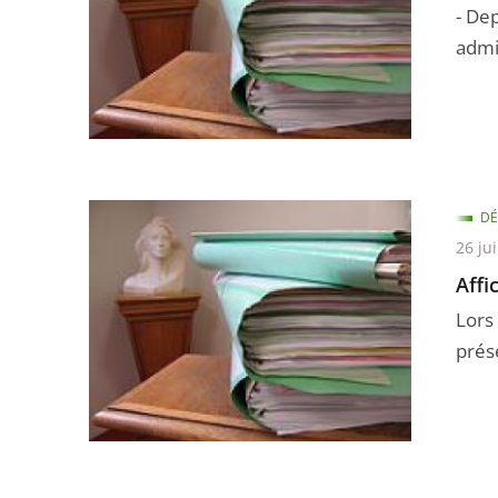
- De
admin
DÉ
26 jui
Affi
Lors
prés