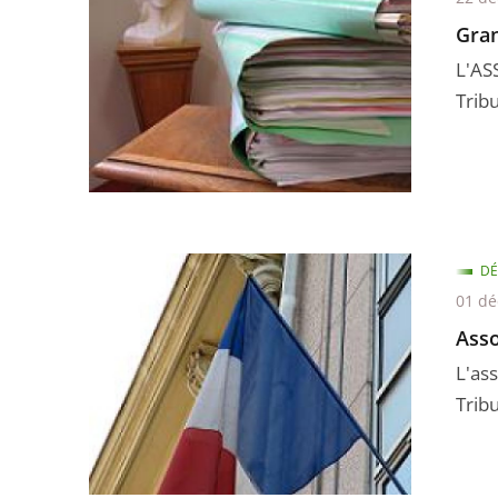
Gran
L'AS
Tribu
DÉ
01 d
Ass
L'as
Tribu